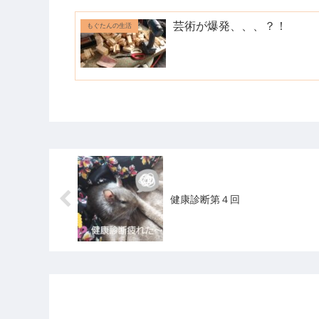
芸術が爆発、、、？！
もぐたんの生活
健康診断第４回