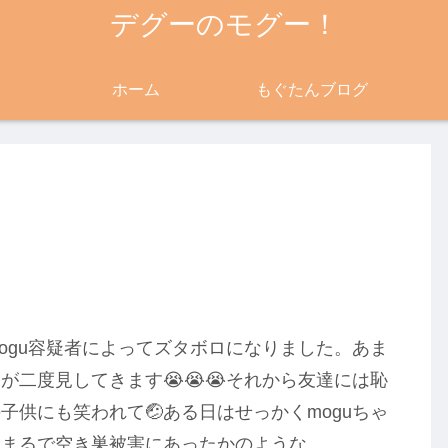
デグーのモグー！
ホーム
もぐたんブログ
ogu容疑者によってズタボロになりました。あま
二度見してきます😭😭😭それから友達には恥
供にも笑われて🤕ある日はせっかくmoguちゃ
てまるで空き巣被害にあったかのような。。。