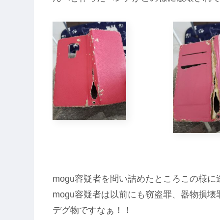
mogu容疑者を問い詰めたところこの様
mogu容疑者は以前にも窃盗罪、器物損
デグ物ですなぁ！！