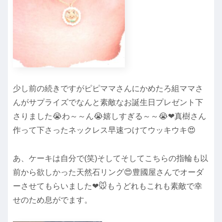
少し前の続きですがピピママさんにかめたろ組ママさ
んがサプライズでなんと素敵なお誕生日プレゼント下
さりました😭わ～～ん😭嬉しすぎる～～😭❤真樹さん
作って下さったネックレス早速つけてウッキウキ😍
あ、ケーキは自分で(笑)そしてそしてこちらの指輪も以
前から欲しかった天然石リング😍豊國屋さんでオーダ
ーさせてもらいました❤🐭もうどれもこれも素敵で幸
せのため息がでます。