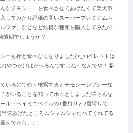
色んなチモシー一を食べさせてあげたくて楽天市
購入してみたり評価の高いスーパープレミアムホ
ァルファ、などなど結構な種類を購入してみたの
発情期でしょうか？
ーも殆ど食べなくなりました(>_<)ペレットは
におやつだけはたべるんですよね～なんでや！😭
いているので色々検索するとチモシージプシーな
子がいることを知ってホッとしました🤣そんな
ゴールドヘイミニベイルの1番狩りと2番狩りで
笑)早速あげたところムシャムシャたべてくれてる
と喜んでたら、、、